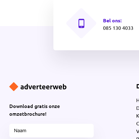
Bel ons:
085 130 4033
H
Download gratis onze
D
omzetbrochure!
K
O
Naam
V
B