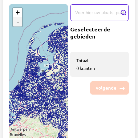
+
-
Geselecteerde
gebieden
Totaal:
0
kranten
volgende