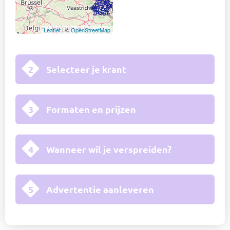
Leaflet
| ©
OpenStreetMap
2
Selecteer je krant
3
Formaten en prijzen
4
Wanneer wil je verspreiden?
5
Advertentie aanleveren