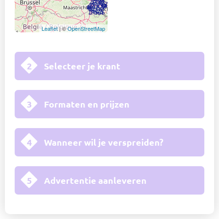
Leaflet
| ©
OpenStreetMap
2
Selecteer je krant
3
Formaten en prijzen
4
Wanneer wil je verspreiden?
5
Advertentie aanleveren