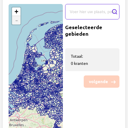
+
-
Geselecteerde
gebieden
Totaal:
0
kranten
volgende