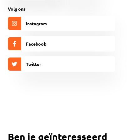
(Vereist)
CAPTCHA
Volg ons
Instagram
Facebook
Twitter
Ben je geïnteresseerd