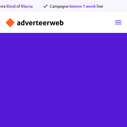
Ga
Betalen via
IDeal
of
Klarna
Campagne
binnen 1 week
live
naar
de
inhoud