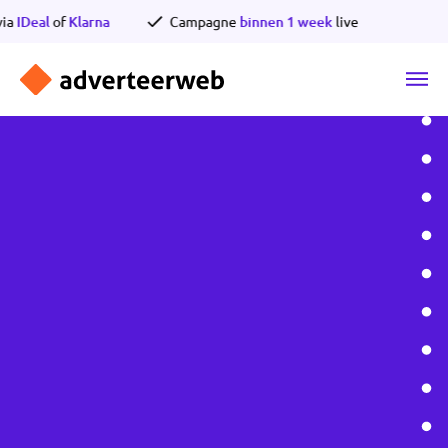
Ga
via
IDeal
of
Klarna
Campagne
binnen 1 week
live
naar
de
inhoud