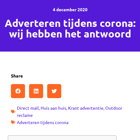
4 december 2020
Adverteren tijdens corona:
wij hebben het antwoord
Share
Direct mail
,
Huis aan huis
,
Krant advertentie
,
Outdoor
reclame
Adverteren tijdens corona