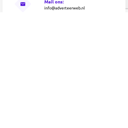
Mail ons:
info@adverteerweb.nl
Chat nu:
Van 09:00 to 17:00 uur
Download gratis onze omzetbrochure!
Naam
E-
mailadres
(Vereist)
CAPTCHA