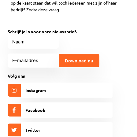
op de kaart staan dat wil toch iedereen met zijn of haar
bedrijf? Zodra deze vraag
Schrijf je in voor onze nieuwsbrief.
Naam
E-
mailadres
(Vereist)
CAPTCHA
Volg ons
Instagram
Facebook
Twitter