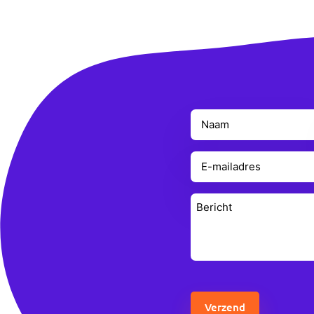
Naam
(Vereist)
E-
mailadres
(Vereist)
Bericht
(Vereist)
CAPTCHA