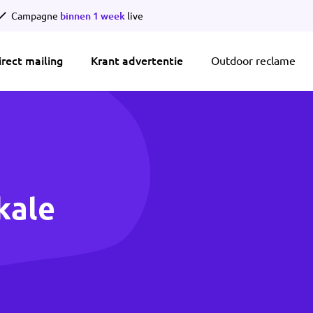
Campagne
binnen 1 week
live
irect mailing
Krant advertentie
Outdoor reclame
kale