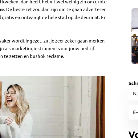
id kweken, dan heeft het vrijwel weinig zin om grote
me
. De beste zet zou dan zijn om te gaan adverteren
 gratis en ontvangt de hele stad op de deurmat. En
vaker wordt ingezet, zul je zeer zeker gaan merken
zijn als marketinginstrument voor jouw bedrijf.
n te zetten en bushok reclame.
Schr
Na
E-
mai
(Vere
CA
Vo