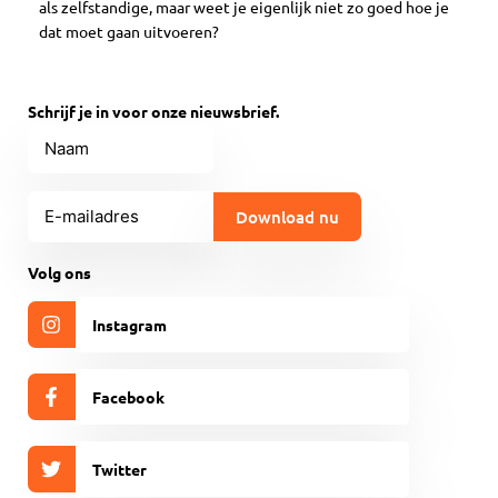
als zelfstandige, maar weet je eigenlijk niet zo goed hoe je
dat moet gaan uitvoeren?
Schrijf je in voor onze nieuwsbrief.
Naam
E-
mailadres
(Vereist)
CAPTCHA
Volg ons
Instagram
Facebook
Twitter