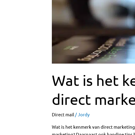
het
kenmerk
van
direct
marketing?
Wat is het 
direct marke
Direct mail
/
Jordy
Wat is het kenmerk van direct marketing?
marketing? Daarnaast ook handige tips h