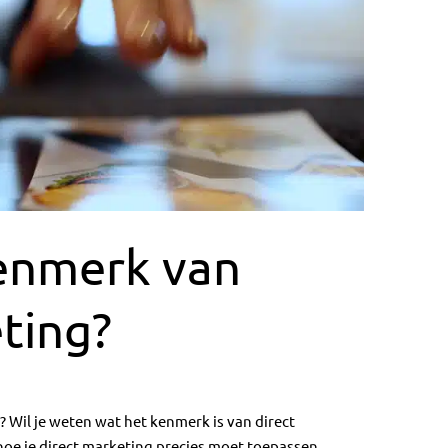
kenmerk van
ting?
 Wil je weten wat het kenmerk is van direct
oe je direct marketing precies moet toepassen