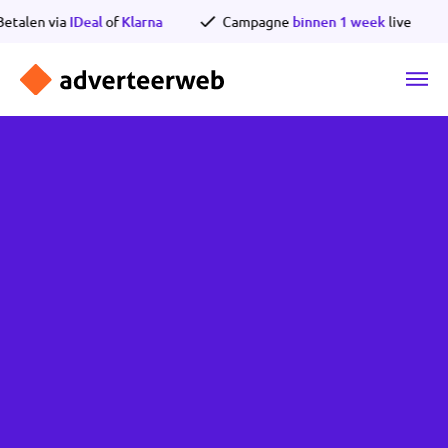
Ga
en via
IDeal
of
Klarna
Campagne
binnen 1 week
live
naar
de
inhoud