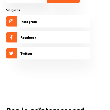
mailadres
(Vereist)
CAPTCHA
Volg ons
Instagram
Facebook
Twitter