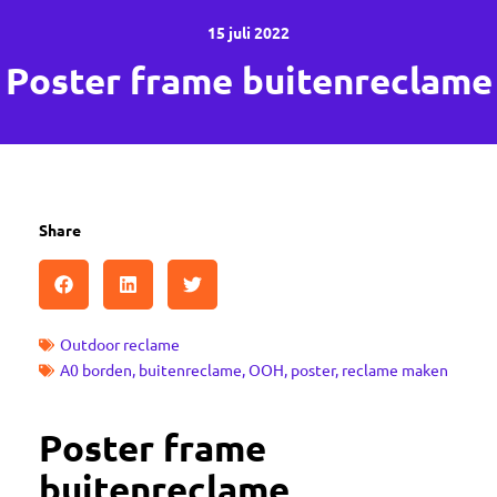
15 juli 2022
Poster frame buitenreclame
Share
Outdoor reclame
A0 borden
,
buitenreclame
,
OOH
,
poster
,
reclame maken
Poster frame
buitenreclame