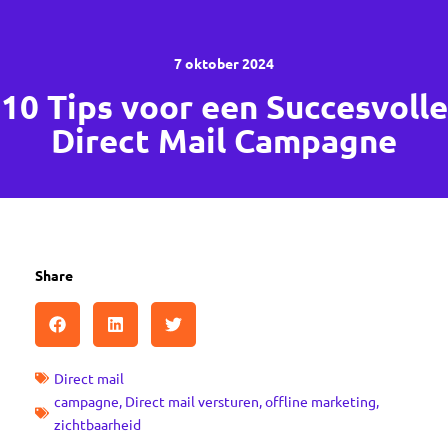
7 oktober 2024
10 Tips voor een Succesvolle
Direct Mail Campagne
Share
Direct mail
campagne
,
Direct mail versturen
,
offline marketing
,
zichtbaarheid