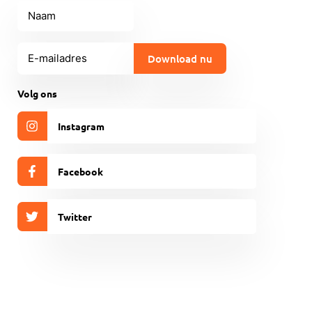
Naam
E-
mailadres
(Vereist)
CAPTCHA
Volg ons
Instagram
Facebook
Twitter