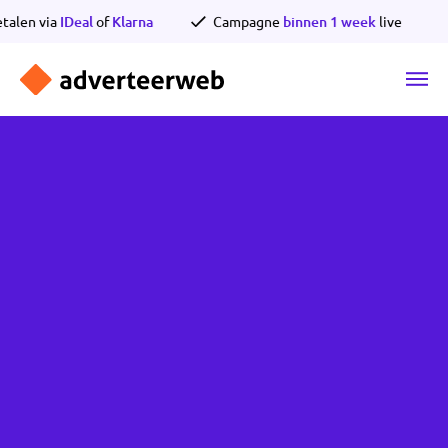
Ga
Betalen via
IDeal
of
Klarna
Campagne
binnen 1 week
l
naar
de
inhoud