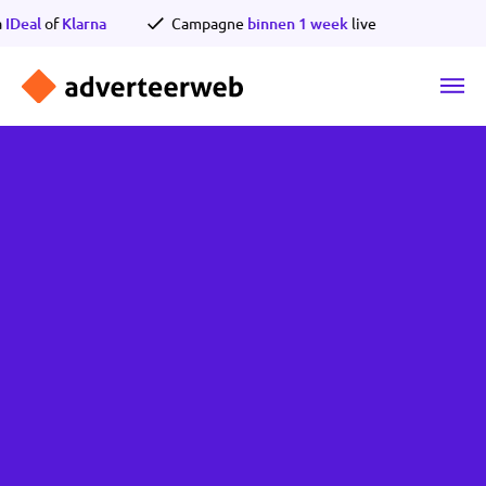
Ga
en via
IDeal
of
Klarna
Campagne
binnen 1 week
live
naar
de
inhoud