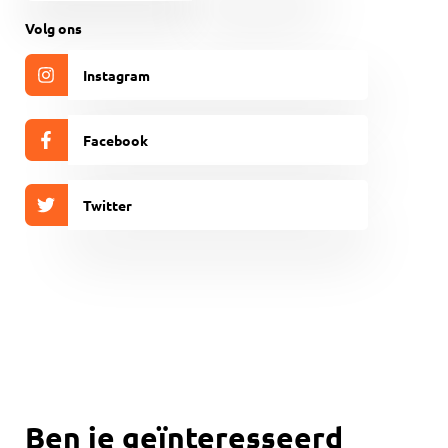
(Vereist)
CAPTCHA
Volg ons
Instagram
Facebook
Twitter
Ben je geïnteresseerd