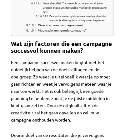
Onze checklist ‘De omzetbrochure voor al jouw
vragen’ staat vol met zulke makkelijk toepasbare
tips.
Een leuke startersgids en een handige checklist
voor als je al bezig bent of nog moet beginnen.
Waar start een campagne mee?
Wat maakt een goede campagne?
Wat zijn factoren die een campagne
succesvol kunnen maken?
Een campagne succesvol maken begint met het
duidelijk hebben van de doelstellingen en de
doelgroep. Zo weet je uiteindelijk waar je op moet
gaan richten en weet je vervolgens meteen waar je
naar toe werkt. Het is ook belangrijk een goede
planning te hebben, zodat je de juiste middelen in
kunt gaan zetten. Door de originaliteit en de
creativiteit zal het gaan opvallen en zal jouw
campagne onthouden worden.
Doormiddel van de resultaten die je vervolgens