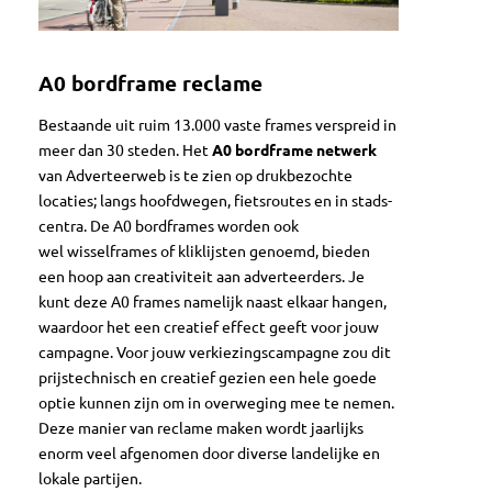
A0 bordframe reclame
Bestaande uit ruim 13.000 vaste frames verspreid in
meer dan 30 ste­den. Het
A0 bordframe netwerk
van Adverteerweb is te zien op druk­be­zochte
locaties; langs hoofd­we­gen, fiet­sroutes en in stad­s­
cen­tra. De A0 bordframes worden ook
wel wisselframes of kliklijsten genoemd, bieden
een hoop aan creativiteit aan adverteerders. Je
kunt deze A0 frames namelijk naast elkaar hangen,
waardoor het een creatief effect geeft voor jouw
campagne. Voor jouw verkiezingscampagne zou dit
prijstechnisch en creatief gezien een hele goede
optie kunnen zijn om in overweging mee te nemen.
Deze manier van reclame maken wordt jaarlijks
enorm veel afgenomen door diverse landelijke en
lokale partijen.