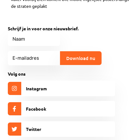
de straten geplakt
Schrijf je in voor onze nieuwsbrief.
Naam
E-
mailadres
(Vereist)
CAPTCHA
Volg ons
Instagram
Facebook
Twitter